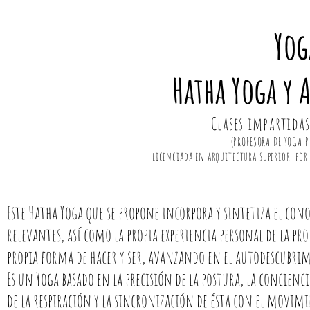
Yog
Hatha Yoga y 
Clases impartida
PROFESORA DE YOGA P
(
licenciada en arquitectura superior por 
Este Hatha Yoga que se propone incorpora y sintetiza el con
relevantes, así como la propia experiencia personal de la p
propia forma de hacer y ser, avanzando en el autodescubrim
Es un Yoga basado en la precisión de la postura, la concienc
de la respiración y la sincronización de ésta con el movim