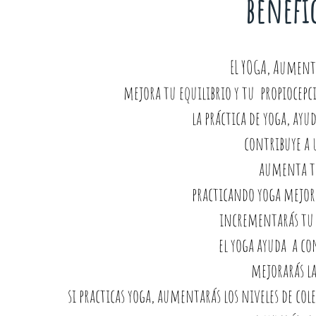
benefi
EL YOGA, Aumenta
mejora tu equilibrio y tu propiocepc
la práctica de yoga, ayu
contribuye a 
aumenta t
practicando yoga mejor
incrementarás tu
el yoga ayuda a co
mejorarás la
si practicas yoga, aumentarás los niveles de col