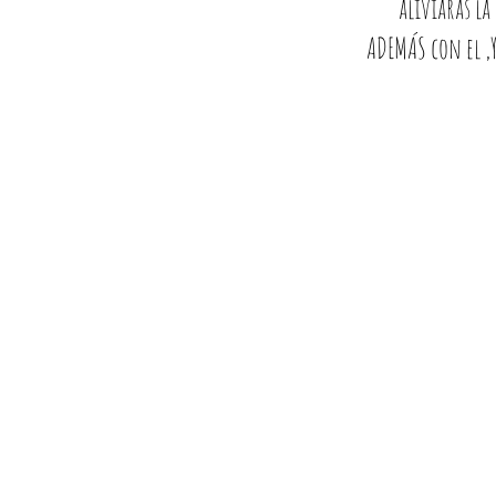
aliviarás la
ADEMÁS con el ,