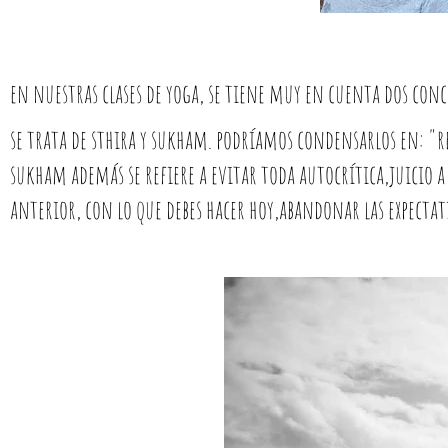
en nuestras clases de yoga, se tiene muy en cuenta dos conce
se trata de sthira y sukham. podríamos condensarlos en: "r
sukham además se refiere a evitar toda autocrítica,juicio 
anterior, con lo que debes hacer hoy,abandonar las expecta