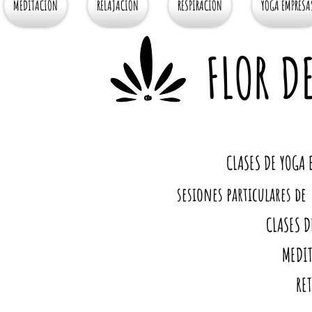
MEDITACIÓN
RELAJACIÓN
RESPIRACIÓN
YOGA EMPRESA
FLOR D
CLASES DE YOGA 
sesiones particulares de
CLASES DE
MEDI
RE