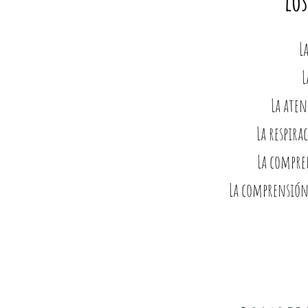
los
L
L
La aten
La respir
La compr
La comprensión