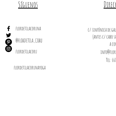
Síguenos
Direc
flordetilacoruna
c/ sinfónica de gali
(antes c/ cabo 
@FLORDETILA_CORU
a co
flordetilacoru
info@flor
Tel: 66
flordetilacorunayoga